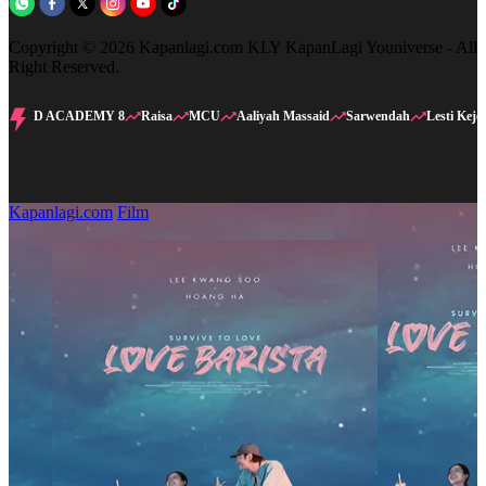
Copyright © 2026 Kapanlagi.com KLY KapanLagi Youniverse - All
Right Reserved.
D ACADEMY 8
Raisa
MCU
Aaliyah Massaid
Sarwendah
Lesti Kejo
Kapanlagi.com
Film