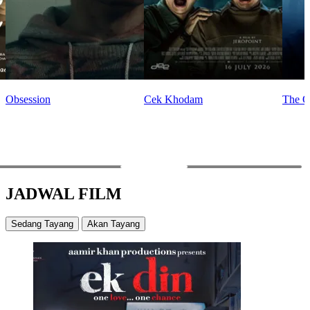
Obsession
Cek Khodam
The O
PREV
NEXT
JADWAL FILM
Sedang Tayang
Akan Tayang