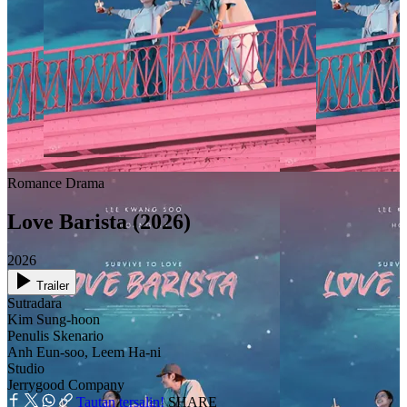
Romance
Drama
Love Barista (2026)
2026
Trailer
Sutradara
Kim Sung-hoon
Penulis Skenario
Anh Eun-soo, Leem Ha-ni
Studio
Jerrygood Company
Tautan tersalin!
SHARE