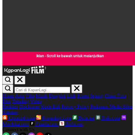
Iklan - Scroll ke bawah untuk melanjutkan
Home
Artis
Film
Musik
Dangdut
Lirik
Korea
Jepang
China
Foto
Plus
Trending
Video
Redaksi
Disclaimer
Kode Etik
Privacy Policy
Pedoman Media Siber
Sitemap
Liputan6.com
Kapanlagi.com
Bola.net
Bola.com
Merdeka.com
Fimela.com
Brilio.net
Connect with Us