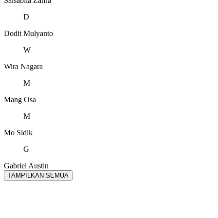
Salsabila Zahra
D
Dodit Mulyanto
W
Wira Nagara
M
Mang Osa
M
Mo Sidik
G
Gabriel Austin
TAMPILKAN SEMUA