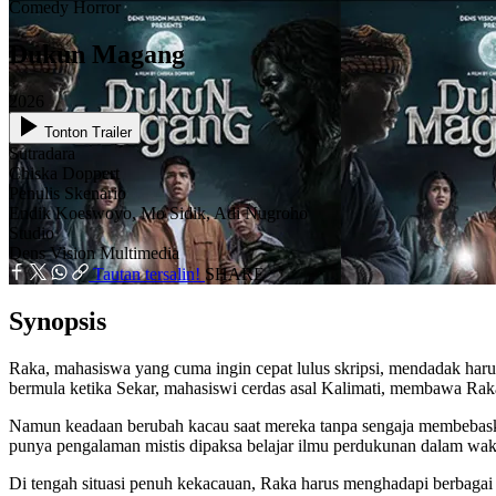
Comedy
Horror
Dukun Magang
2026
Tonton Trailer
Sutradara
Chiska Doppert
Penulis Skenario
Endik Koeswoyo, Mo Sidik, Adi Nugroho
Studio
Dens Vision Multimedia
Tautan tersalin!
SHARE
Synopsis
Raka, mahasiswa yang cuma ingin cepat lulus skripsi, mendadak ha
bermula ketika Sekar, mahasiswi cerdas asal Kalimati, membawa Ra
Namun keadaan berubah kacau saat mereka tanpa sengaja membebaska
punya pengalaman mistis dipaksa belajar ilmu perdukunan dalam wakt
Di tengah situasi penuh kekacauan, Raka harus menghadapi berbagai 