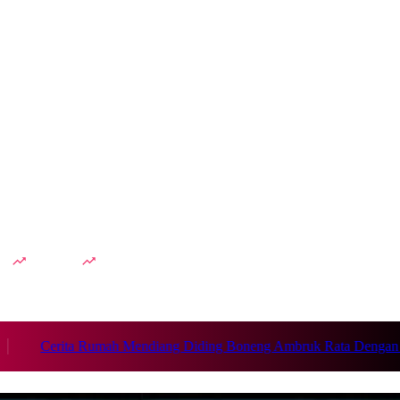
dah
Lesti Kejora
Cerita Rumah Mendiang Diding Boneng Ambruk Rata Dengan Tana