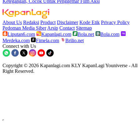
Ketegangan, Cocok Untuk Penggemar Film Aksi
About Us
Redaksi
Product
Disclaimer
Kode Etik
Privacy Policy
Pedoman Media Siber
Arsip
Contact
Sitemap
Liputan6.com
Kapanlagi.com
Bola.net
Bola.com
Merdeka.com
Fimela.com
Brilio.net
Connect with Us
Copyright © 2026 Kapanlagi.com KLY KapanLagi Youniverse - All
Right Reserved.