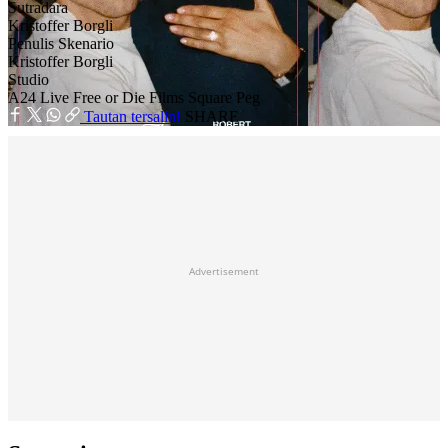
Sutradara
Kristoffer Borgli
Penulis Skenario
Kristoffer Borgli
Studio
A24
Live Free or Die Films
Square Peg
Tautan tersalin!
SHARE
Advertisement