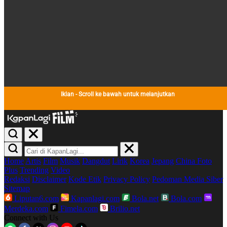
Iklan - Scroll ke bawah untuk melanjutkan
Home
Artis
Film
Musik
Dangdut
Lirik
Korea
Jepang
China
Foto
Plus
Trending
Video
Redaksi
Disclaimer
Kode Etik
Privacy Policy
Pedoman Media Siber
Sitemap
Liputan6.com
Kapanlagi.com
Bola.net
Bola.com
Merdeka.com
Fimela.com
Brilio.net
Connect with Us