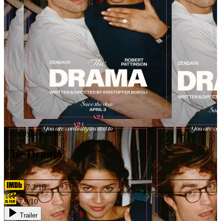
Comedy
Romance
The Drama
2026
7.2/10
7.9/10
Trailer