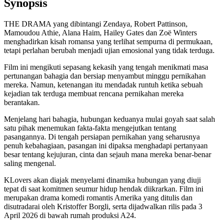
Synopsis
THE DRAMA yang dibintangi Zendaya, Robert Pattinson,
Mamoudou Athie, Alana Haim, Hailey Gates dan Zoë Winters
menghadirkan kisah romansa yang terlihat sempurna di permukaan,
tetapi perlahan berubah menjadi ujian emosional yang tidak terduga.
Film ini mengikuti sepasang kekasih yang tengah menikmati masa
pertunangan bahagia dan bersiap menyambut minggu pernikahan
mereka. Namun, ketenangan itu mendadak runtuh ketika sebuah
kejadian tak terduga membuat rencana pernikahan mereka
berantakan.
Menjelang hari bahagia, hubungan keduanya mulai goyah saat salah
satu pihak menemukan fakta-fakta mengejutkan tentang
pasangannya. Di tengah persiapan pernikahan yang seharusnya
penuh kebahagiaan, pasangan ini dipaksa menghadapi pertanyaan
besar tentang kejujuran, cinta dan sejauh mana mereka benar-benar
saling mengenal.
KLovers akan diajak menyelami dinamika hubungan yang diuji
tepat di saat komitmen seumur hidup hendak diikrarkan. Film ini
merupakan drama komedi romantis Amerika yang ditulis dan
disutradarai oleh Kristoffer Borgli, serta dijadwalkan rilis pada 3
April 2026 di bawah rumah produksi A24.