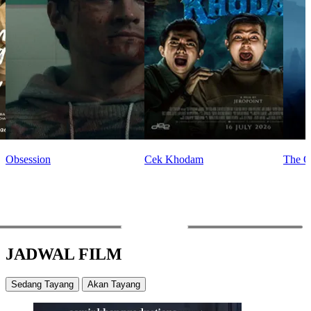
Obsession
Cek Khodam
The O
PREV
NEXT
JADWAL FILM
Sedang Tayang
Akan Tayang