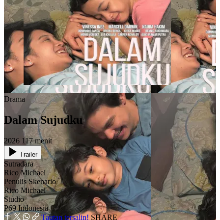
Drama
Dalam Sujudku
2026
117 menit
Trailer
Sutradara
Rico Michael
Penulis Skenario
Rico Michael
Studio
P69 Indonesia
Tautan tersalin!
SHARE