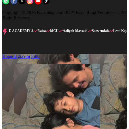
Copyright © 2026 Kapanlagi.com KLY KapanLagi Youniverse - All
Right Reserved.
D ACADEMY 8
Raisa
MCU
Aaliyah Massaid
Sarwendah
Lesti Kejo
Kapanlagi.com
Film