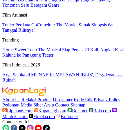
Tontonan Seru Beragam Genre
Film Animasi
Trailer Perdana CoComelon: The Movie, Simak Sinopsis dan
Tanggal Rilisnya!
Trending
Home Sweet Loan The Musical Siap Pentas 23 Kali, Angkat Kisah
Kaluna ke Panggung Teater
Film Indonesia 2026
Arya Saloka di MUNAFIK: MELAWAN IBLIS', Deg-degan saat
Rukiah
About Us
Redaksi
Product
Disclaimer
Kode Etik
Privacy Policy
Pedoman Media Siber
Arsip
Contact
Sitemap
Liputan6.com
Kapanlagi.com
Bola.net
Bola.com
Merdeka.com
Fimela.com
Brilio.net
Connect with Us