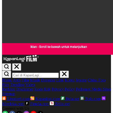
Iklan - Scroll ke bawah untuk melanjutkan
Home
Artis
Film
Musik
Dangdut
Lirik
Korea
Jepang
China
Foto
Plus
Trending
Video
Redaksi
Disclaimer
Kode Etik
Privacy Policy
Pedoman Media Siber
Sitemap
Liputan6.com
Kapanlagi.com
Bola.net
Bola.com
Merdeka.com
Fimela.com
Brilio.net
Connect with Us