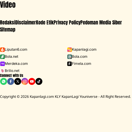
Video
Redaksi
Disclaimer
Kode Etik
Privacy Policy
Pedoman Media Siber
Sitemap
Iklan - Scroll ke bawah untuk melanjutkan
Liputan6.com
Kapanlagi.com
Bola.net
Bola.com
MENU
Merdeka.com
Fimela.com
Brilio.net
Connect with Us
D ACADEMY 8
Raisa
MCU
Aaliyah Massaid
Sarwendah
Lesti K
Copyright © 2026 Kapanlagi.com KLY KapanLagi Youniverse - All Right Reserved.
Home
Showbiz
Korea
15 Drama Korea Bertema Perjalanan
Waktu, Menelusuri Jejak Masa Lalu dan
Masa Depan