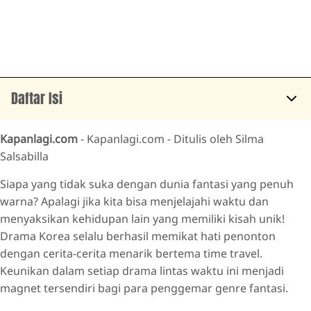
Daftar Isi
MY PERFECT STRANGER
Kapanlagi.com
- Kapanlagi.com - Ditulis oleh Silma
TUNNEL
Salsabilla
MR. QUEEN
Siapa yang tidak suka dengan dunia fantasi yang penuh
LIFE ON MARS
warna? Apalagi jika kita bisa menjelajahi waktu dan
menyaksikan kehidupan lain yang memiliki kisah unik!
MOON LOVERS: SCARLET HEART RYEO
Drama Korea selalu berhasil memikat hati penonton
MUST YOU GO
dengan cerita-cerita menarik bertema time travel.
BLUE BIRTHDAY
Keunikan dalam setiap drama lintas waktu ini menjadi
magnet tersendiri bagi para penggemar genre fantasi.
LIVE UP TO YOUR NAME