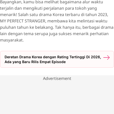
TWINKLING WATERMELON
Bayangkan, kamu bisa melihat bagaimana alur waktu
LOVELY RUNNER
terjalin dan mengikuti perjalanan para tokoh yang
menarik! Salah satu drama Korea terbaru di tahun 2023,
A TIME CALLED YOU
MY PERFECT STRANGER, membawa kita melintasi waktu
THE ATYPICAL FAMILY
puluhan tahun ke belakang. Tak hanya itu, berbagai drama
BON APPETIT, YOUR MAJESTY
lain dengan tema serupa juga sukses menarik perhatian
masyarakat.
THE STORY OF PARK'S MARRIAGE CONTRACT
SPLASH SPLASH LOVE
QnA Rekomendasi Drama Korea Time Travel
Deretan Drama Korea dengan Rating Tertinggi Di 2026,
Ada yang Baru Rilis Empat Episode
Advertisement