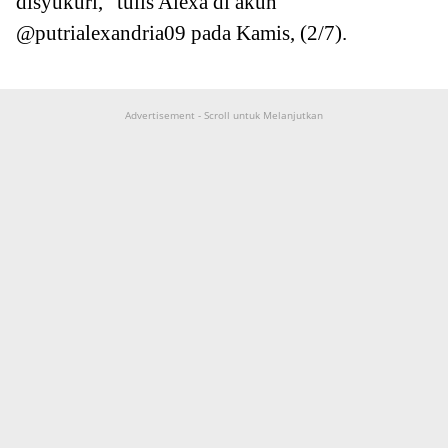
disyukuri,” tulis Alexa di akun
@putrialexandria09 pada Kamis, (2/7).
Advertisement - Scroll untuk Melanjutkan