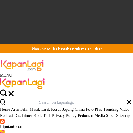
Iklan - Scroll ke bawah untuk melanjutkan
MENU
Home
Artis
Film
Musik
Lirik
Korea
Jepang
China
Foto
Plus
Trending
Video
Redaksi
Disclaimer
Kode Etik
Privacy Policy
Pedoman Media Siber
Sitemap
Liputan6.com