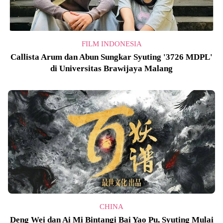
FILM INDONESIA
Callista Arum dan Abun Sungkar Syuting '3726 MDPL'
di Universitas Brawijaya Malang
CHINA
Deng Wei dan Ai Mi Bintangi Bai Yao Pu, Syuting Mulai