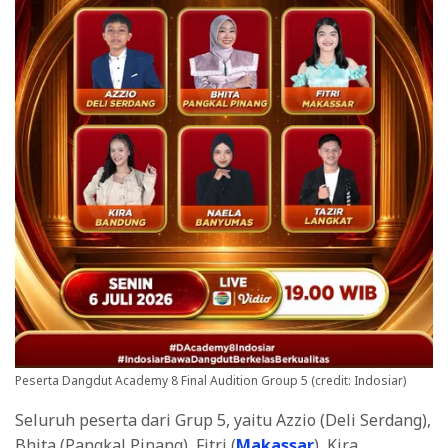
Peserta Dangdut Academy 8 Final Audition Group 5 (credit: Indosiar)
Seluruh peserta dari Grup 5, yaitu Azzio (Deli Serdang),
Bhita (Pangkal Pinang), Fitri (
Makassar
), Kira