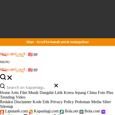
Iklan - Scroll ke bawah untuk melanjutkan
MENU
Home
Artis
Film
Musik
Dangdut
Lirik
Korea
Jepang
China
Foto
Plus
Trending
Video
Redaksi
Disclaimer
Kode Etik
Privacy Policy
Pedoman Media Siber
Sitemap
Liputan6.com
Kapanlagi.com
Bola.net
Bola.com