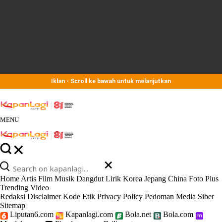
Iklan - Scroll ke bawah untuk melanjutkan
MENU
Home
Artis
Film
Musik
Dangdut
Lirik
Korea
Jepang
China
Foto
Plus
Trending
Video
Redaksi
Disclaimer
Kode Etik
Privacy Policy
Pedoman Media Siber
Sitemap
Liputan6.com
Kapanlagi.com
Bola.net
Bola.com