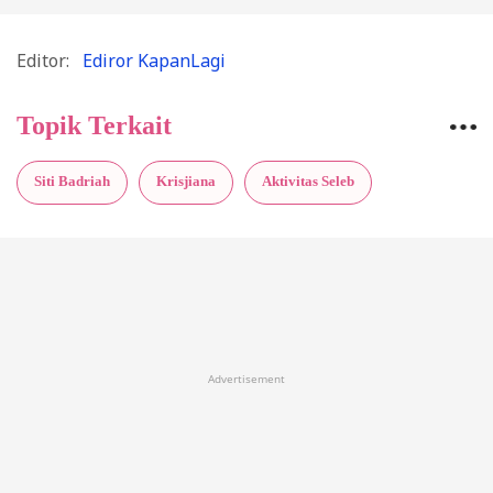
Editor:
Ediror KapanLagi
Topik Terkait
Siti Badriah
Krisjiana
Aktivitas Seleb
Advertisement