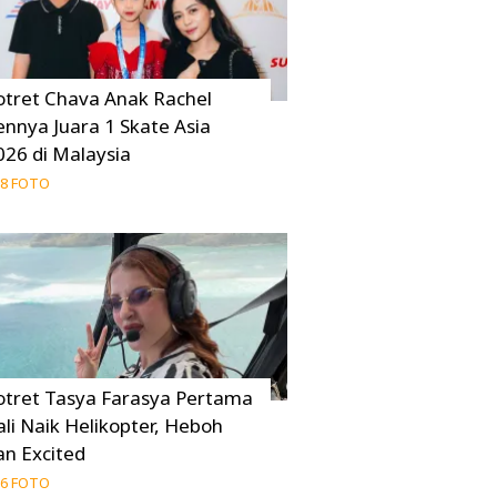
otret Chava Anak Rachel
ennya Juara 1 Skate Asia
026 di Malaysia
8 FOTO
otret Tasya Farasya Pertama
ali Naik Helikopter, Heboh
an Excited
6 FOTO