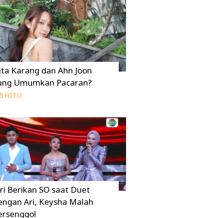
ita Karang dan Ahn Joon
ung Umumkan Pacaran?
5 FOTO
uri Berikan SO saat Duet
engan Ari, Keysha Malah
ersenggol