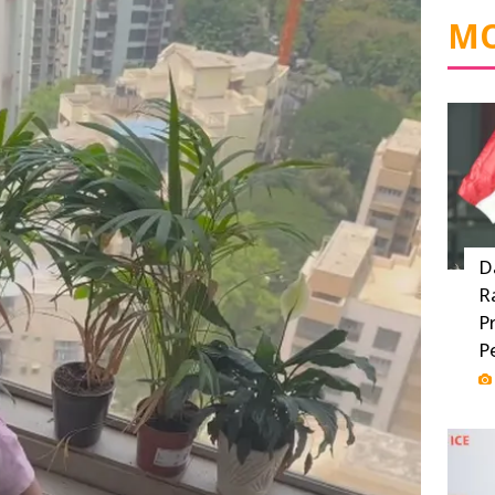
MO
D
R
P
P