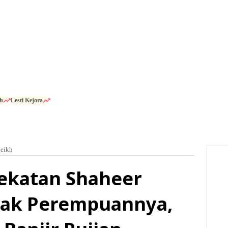
h
Lesti Kejora
heikh
ekatan Shaheer
nak Perempuannya,