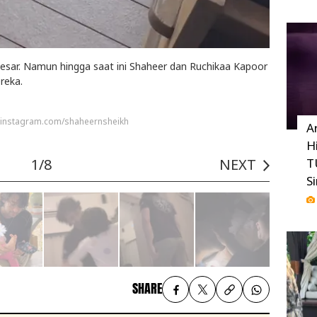
sar. Namun hingga saat ini Shaheer dan Ruchikaa Kapoor
reka.
: instagram.com/shaheernsheikh
A
H
T
1/8
NEXT
S
SHARE