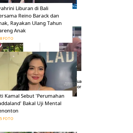
ahrini Liburan di Bali
ersama Reino Barack dan
nak, Rayakan Ulang Tahun
areng Anak
8 FOTO
ejuaraan Berkuda,
Momen Pertemuan Oki Setiana Dewi dan Ory
Bandara Jadi Sorotan
26 Juni 2026
iti Kamal Sebut 'Perumahan
addaland' Bakal Uji Mental
enonton
5 FOTO