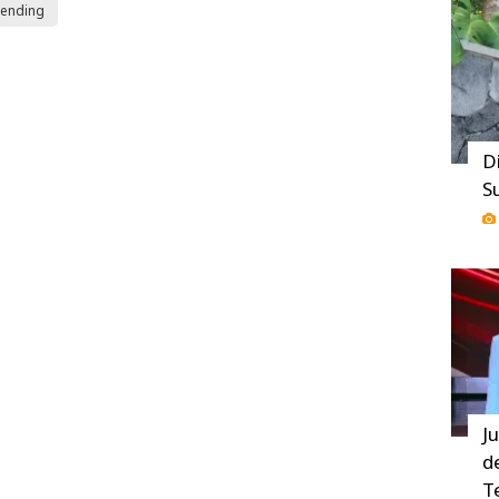
rending
D
S
J
d
T