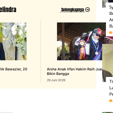
Sy
elindra
Selengkapnya
B
A
B
lik Bawazier, 20
Aisha Anak Irfan Hakim Raih Juara 3 K
Bikin Bangga
29 Juni 2026
T
L
P