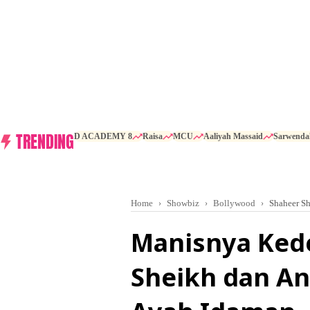
TRENDING
D ACADEMY 8
Raisa
MCU
Aaliyah Massaid
Sarwenda
Home
Showbiz
Bollywood
Shaheer S
Manisnya Ked
Sheikh dan A