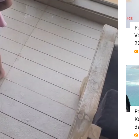
P
V
2
P
K
d