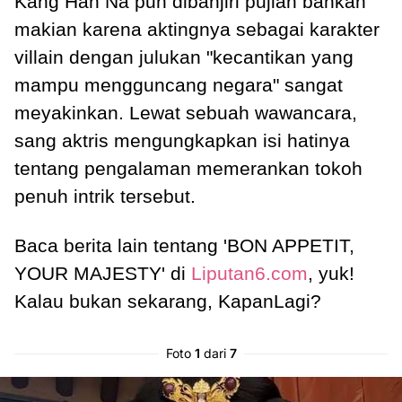
Kang Han Na pun dibanjiri pujian bahkan
makian karena aktingnya sebagai karakter
villain dengan julukan "kecantikan yang
mampu mengguncang negara" sangat
meyakinkan. Lewat sebuah wawancara,
sang aktris mengungkapkan isi hatinya
tentang pengalaman memerankan tokoh
penuh intrik tersebut.
Baca berita lain tentang 'BON APPETIT,
YOUR MAJESTY' di
Liputan6.com
, yuk!
Kalau bukan sekarang, KapanLagi?
Foto
1
dari
7