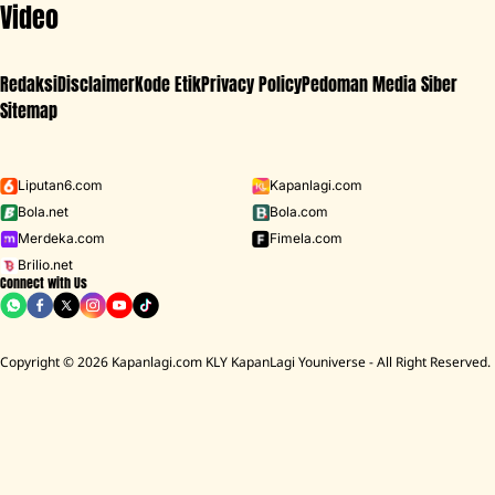
Video
Redaksi
Disclaimer
Kode Etik
Privacy Policy
Pedoman Media Siber
Sitemap
Iklan - Scroll ke bawah untuk melanjutkan
Liputan6.com
Kapanlagi.com
Bola.net
Bola.com
MENU
Merdeka.com
Fimela.com
Brilio.net
Connect with Us
D ACADEMY 8
Gisela Cindy
Dea Annisa
SPIDER-MAN BRAND NEW
BREAKING
NEWS
Copyright © 2026 Kapanlagi.com KLY KapanLagi Youniverse - All Right Reserved.
 Dan Mazaki Ahmad Sah Menikah!
Dea Annisa Dan Mazaki Ahmad Sah 
Home
Showbiz
Jepang