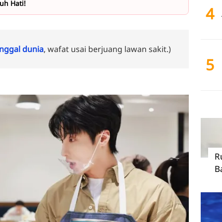
h Hati!
4
ggal dunia
, wafat usai berjuang lawan sakit.)
5
R
B