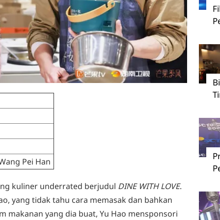
F
P
B
T
P
 Wang Pei Han
P
ng kuliner underrated berjudul
DINE WITH LOVE
.
 Hao, yang tidak tahu cara memasak dan bahkan
orm makanan yang dia buat, Yu Hao mensponsori