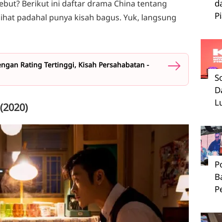
d
ebut? Berikut ini daftar drama China tentang
P
lihat padahal punya kisah bagus. Yuk, langsung
ngan Rating Tertinggi, Kisah Persahabatan -
S
D
L
(2020)
P
B
P