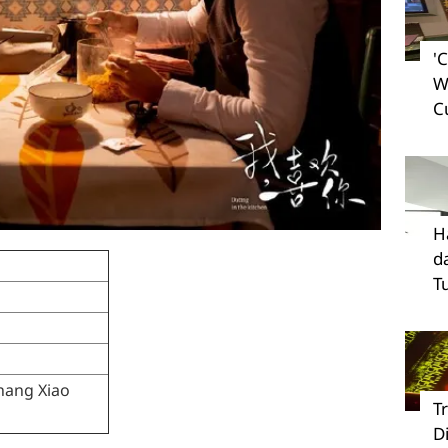
'
W
C
H
d
T
Zhang Xiao
T
D