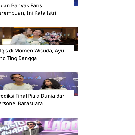
ildan Banyak Fans
erempuan, Ini Kata Istri
ilqis di Momen Wisuda, Ayu
ing Ting Bangga
rediksi Final Piala Dunia dari
ersonel Barasuara