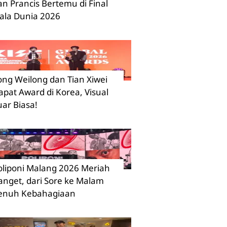
an Prancis Bertemu di Final
iala Dunia 2026
ong Weilong dan Tian Xiwei
apat Award di Korea, Visual
uar Biasa!
oliponi Malang 2026 Meriah
anget, dari Sore ke Malam
enuh Kebahagiaan