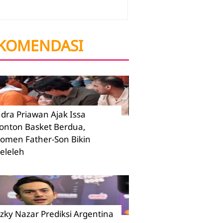
KOMENDASI
ndra Priawan Ajak Issa
onton Basket Berdua,
omen Father-Son Bikin
eleleh
izky Nazar Prediksi Argentina