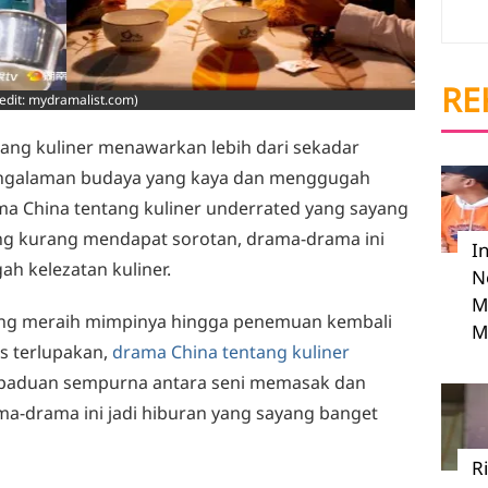
RE
edit: mydramalist.com)
ang kuliner menawarkan lebih dari sekadar
engalaman budaya yang kaya dan menggugah
ma China tentang kuliner underrated yang sayang
ing kurang mendapat sorotan, drama-drama ini
I
 kelezatan kuliner.
N
M
uang meraih mimpinya hingga penemuan kembali
M
is terlupakan,
drama China tentang kuliner
rpaduan sempurna antara seni memasak dan
rama-drama ini jadi hiburan yang sayang banget
R