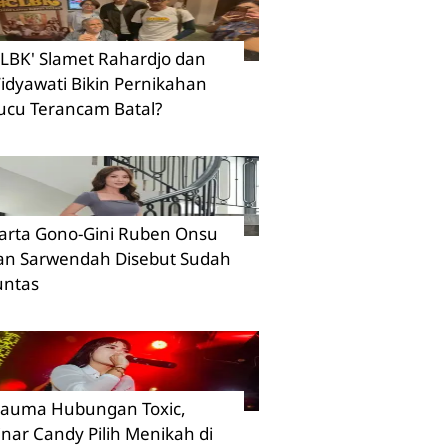
CLBK' Slamet Rahardjo dan
idyawati Bikin Pernikahan
ucu Terancam Batal?
arta Gono-Gini Ruben Onsu
an Sarwendah Disebut Sudah
untas
rauma Hubungan Toxic,
inar Candy Pilih Menikah di