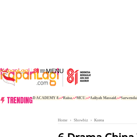
MENU
TRENDING
D ACADEMY 8
Raisa
MCU
Aaliyah Massaid
Sarwenda
Home
Showbiz
Korea