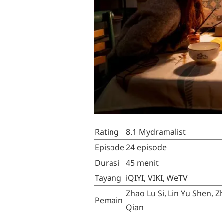
Rating
8.1 Mydramalist
Episode
24 episode
Durasi
45 menit
Tayang
iQIYI, VIKI, WeTV
Zhao Lu Si, Lin Yu Shen, 
Pemain
Qian