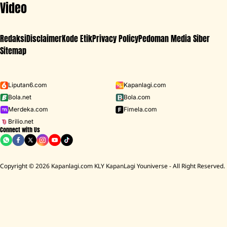
Video
Redaksi
Disclaimer
Kode Etik
Privacy Policy
Pedoman Media Siber
Sitemap
Iklan - Scroll ke bawah untuk melanjutkan
Liputan6.com
Kapanlagi.com
Bola.net
Bola.com
MENU
Merdeka.com
Fimela.com
Brilio.net
Connect with Us
D ACADEMY 8
Raisa
MCU
Aaliyah Massaid
Sarwendah
Lesti K
BREAKING
NEWS
Copyright © 2026 Kapanlagi.com KLY KapanLagi Youniverse - All Right Reserved.
Cerita Rumah Mendiang Diding Boneng Ambruk Rata Dengan 
HOME
SHOWBIZ
KOREA