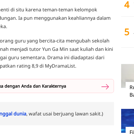
4
enti di situ karena teman-teman kelompok
ndungan. Ia pun menggunakan keahliannya dalam
ka.
5
seorang guru yang bercita-cita mengubah sekolah
rnah menjadi tutor Yun Ga Min saat kuliah dan kini
ai guru sementara. Drama ini diadaptasi dari
tkan rating 8,9 di MyDramaList.
a dengan Anda dan Karakternya
R
B
ggal dunia
, wafat usai berjuang lawan sakit.)
F