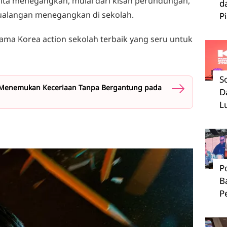
rita menegangkan, mulai dari kisah perundungan,
d
ualangan menegangkan di sekolah.
P
ma Korea action sekolah terbaik yang seru untuk
S
 Menemukan Keceriaan Tanpa Bergantung pada
D
L
P
B
P