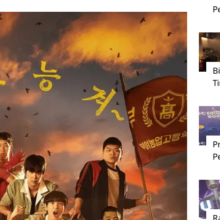
P
B
T
P
P
R