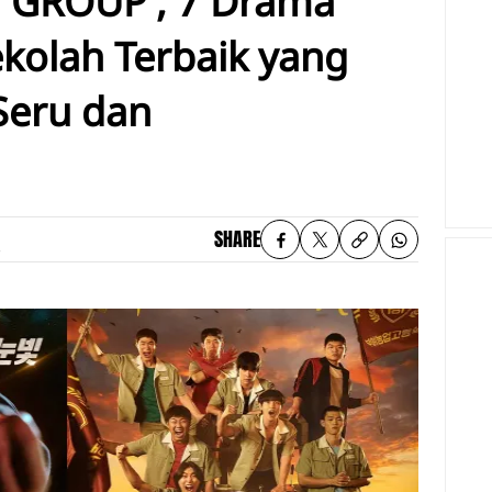
Y GROUP', 7 Drama
ekolah Terbaik yang
Seru dan
SHARE
B