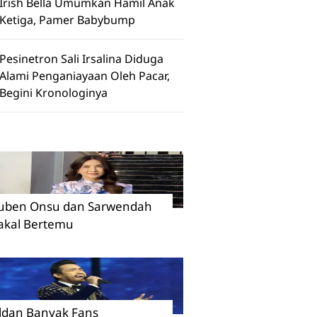
Irish Bella Umumkan Hamil Anak
Ketiga, Pamer Babybump
Pesinetron Sali Irsalina Diduga
Alami Penganiayaan Oleh Pacar,
Begini Kronologinya
uben Onsu dan Sarwendah
akal Bertemu
ildan Banyak Fans