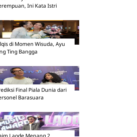
erempuan, Ini Kata Istri
ilqis di Momen Wisuda, Ayu
ing Ting Bangga
rediksi Final Piala Dunia dari
ersonel Barasuara
aim Laode Menang 2