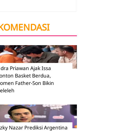
KOMENDASI
ndra Priawan Ajak Issa
onton Basket Berdua,
omen Father-Son Bikin
eleleh
izky Nazar Prediksi Argentina