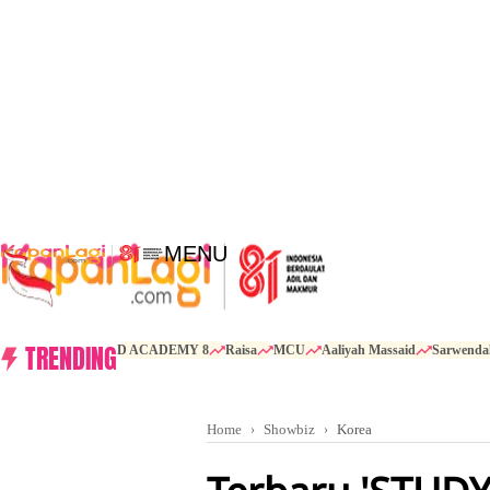
MENU
TRENDING
D ACADEMY 8
Raisa
MCU
Aaliyah Massaid
Sarwenda
Home
Showbiz
Korea