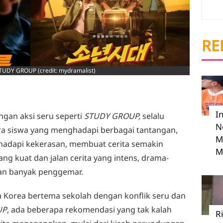
RE
STUDY GROUP (credit: mydramalist)
I
gan aksi seru seperti
STUDY GROUP,
selalu
N
ara siswa yang menghadapi berbagai tantangan,
M
hadapi kekerasan, membuat cerita semakin
M
g kuat dan jalan cerita yang intens, drama-
ian banyak penggemar.
a Korea bertema sekolah dengan konflik seru dan
UP
, ada beberapa rekomendasi yang tak kalah
R