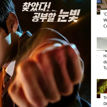
'
W
C
H
d
T
T
D