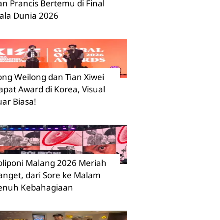
an Prancis Bertemu di Final
iala Dunia 2026
ong Weilong dan Tian Xiwei
apat Award di Korea, Visual
uar Biasa!
oliponi Malang 2026 Meriah
anget, dari Sore ke Malam
enuh Kebahagiaan