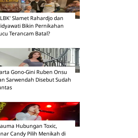
CLBK' Slamet Rahardjo dan
idyawati Bikin Pernikahan
ucu Terancam Batal?
arta Gono-Gini Ruben Onsu
an Sarwendah Disebut Sudah
untas
rauma Hubungan Toxic,
inar Candy Pilih Menikah di