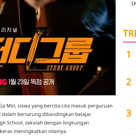
U
TR
1
2
a Min, siswa yang bercita-cita masuk perguruan
3
gul dalam bertarung dibandingkan belajar.
igh School, sekolah dengan lingkungan
 keras meningkatkan nilainya.