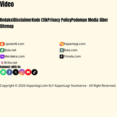
Video
Redaksi
Disclaimer
Kode Etik
Privacy Policy
Pedoman Media Siber
Sitemap
Iklan - Scroll ke bawah untuk melanjutkan
Liputan6.com
Kapanlagi.com
Bola.net
Bola.com
MENU
Merdeka.com
Fimela.com
Brilio.net
Connect with Us
D ACADEMY 8
Raisa
MCU
Aaliyah Massaid
Sarwendah
Lesti K
BREAKING
NEWS
Copyright © 2026 Kapanlagi.com KLY KapanLagi Youniverse - All Right Reserved.
mah Mendiang Diding Boneng Ambruk Rata Dengan Tanah
Cerita Ruma
HOME
SHOWBIZ
CHINA