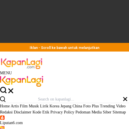
Iklan - Scroll ke bawah untuk melanjutkan
MENU
Home
Artis
Film
Musik
Lirik
Korea
Jepang
China
Foto
Plus
Trending
Video
Redaksi
Disclaimer
Kode Etik
Privacy Policy
Pedoman Media Siber
Sitemap
Liputan6.com