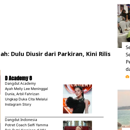
S
ah: Dulu Diusir dari Parkiran, Kini Rilis
S
P
d
D Academy 8
Dangdut Academy
Ayah Melly Lee Meninggal
Dunia, Arbil Fahrizan
Ungkap Duka Cita Melalui
Instagram Story
Dangdut Indonesia
Potret Coach Selfi Yamma