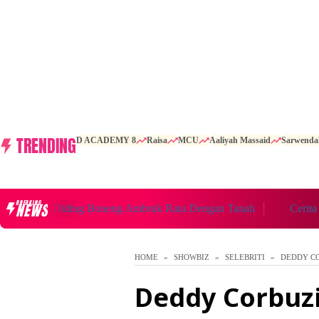
TRENDING
D ACADEMY 8
Raisa
MCU
Aaliyah Massaid
Sarwenda
BREAKING
NEWS
iang Diding Boneng Ambruk Rata Dengan Tanah
Cerita Ruma
HOME
SHOWBIZ
SELEBRITI
DEDDY C
Deddy Corbuzi