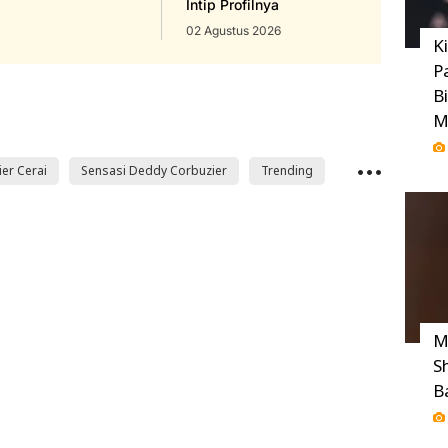
Intip Profilnya
02 Agustus 2026
K
P
B
M
er Cerai
Sensasi Deddy Corbuzier
Trending
M
S
B