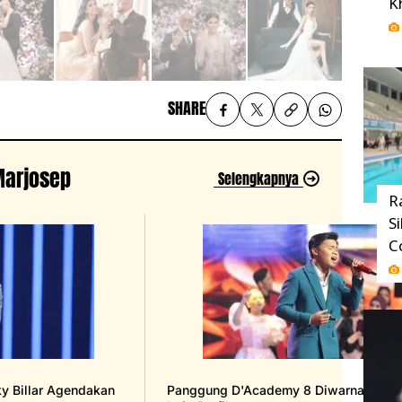
K
SHARE
 Marjosep
Selengkapnya
R
S
C
ky Billar Agendakan
Panggung D'Academy 8 Diwarnai 4 Wak