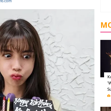
n6.com
MO
K
'
S