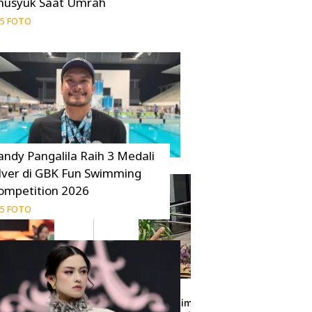
husyuk Saat Umrah
5 FOTO
andy Pangalila Raih 3 Medali
ilver di GBK Fun Swimming
ompetition 2026
5 FOTO
il dari Madura,
Sarwendah Klaim Dugaan Selingkuh Ruben 