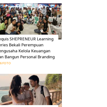
equis SHEPRENEUR Learning
eries Bekali Perempuan
engusaha Kelola Keuangan
an Bangun Personal Branding
6 FOTO