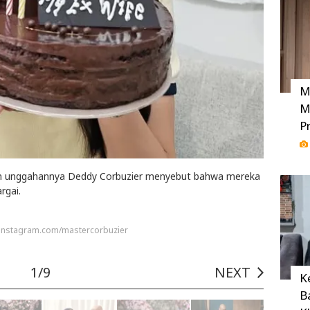
M
M
P
gan unggahannya Deddy Corbuzier menyebut bahwa mereka
argai.
 instagram.com/mastercorbuzier
1/9
NEXT
K
B