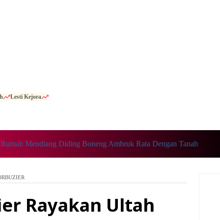
h
Lesti Kejora
h Mendiang Diding Boneng Ambruk Rata Dengan Tanah
ORBUZIER
er Rayakan Ultah