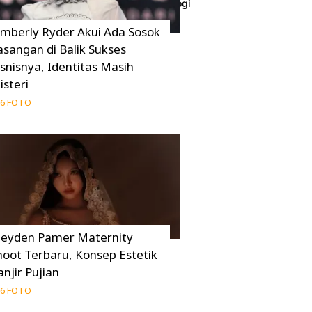
Berikut Kronologi dan Dampaknya
02 Agustus 2026
imberly Ryder Akui Ada Sosok
asangan di Balik Sukses
isnisnya, Identitas Masih
isteri
6 FOTO
eyden Pamer Maternity
hoot Terbaru, Konsep Estetik
anjir Pujian
6 FOTO