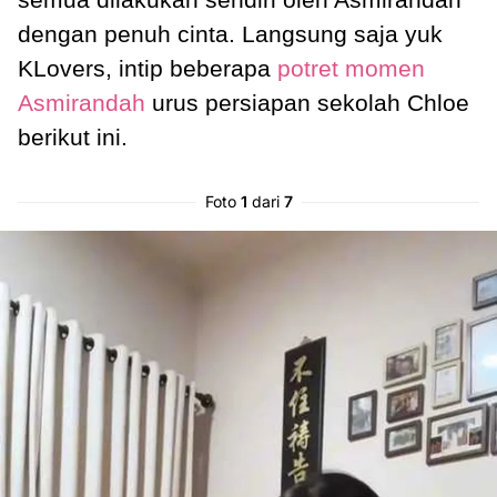
dengan penuh cinta. Langsung saja yuk
KLovers, intip beberapa
potret momen
Asmirandah
urus persiapan sekolah Chloe
berikut ini.
Foto
1
dari
7