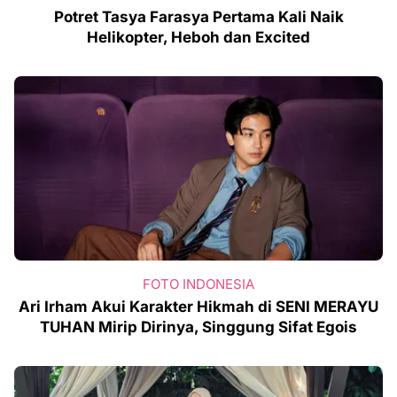
Potret Tasya Farasya Pertama Kali Naik
Helikopter, Heboh dan Excited
FOTO INDONESIA
Ari Irham Akui Karakter Hikmah di SENI MERAYU
TUHAN Mirip Dirinya, Singgung Sifat Egois