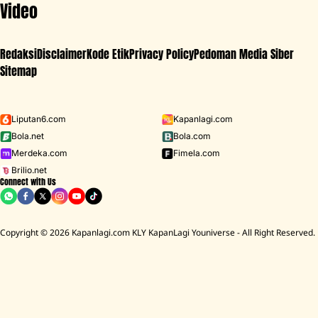
Video
Redaksi
Disclaimer
Kode Etik
Privacy Policy
Pedoman Media Siber
Sitemap
Iklan - Scroll ke bawah untuk melanjutkan
Liputan6.com
Kapanlagi.com
Bola.net
Bola.com
MENU
Merdeka.com
Fimela.com
Brilio.net
Connect with Us
D ACADEMY 8
Raisa
MCU
Aaliyah Massaid
Sarwendah
Lesti K
BREAKING
NEWS
Copyright © 2026 Kapanlagi.com KLY KapanLagi Youniverse - All Right Reserved.
Cerita Rumah Mendiang Diding Boneng Ambruk Rata Denga
HOME
SHOWBIZ
SELEBRITI
EL RUMI