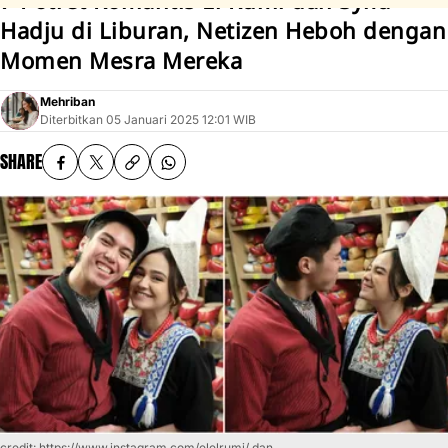
7 Potret Romantis El Rumi dan Syifa
Hadju di Liburan, Netizen Heboh dengan
Momen Mesra Mereka
Mehriban
Diterbitkan
05 Januari 2025 12:01 WIB
SHARE
credit: https://www.instagram.com/elelrumi/ dan