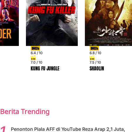
6.4 / 10
6.8 / 10
7.0 / 10
7.5 / 10
KUNG FU JUNGLE
SHAOLIN
PREV
NEXT
Berita Trending
Penonton Piala AFF di YouTube Reza Arap 2,1 Juta,