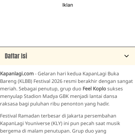
Iklan
Daftar Isi
Penampilan Feel Koplo yang Totalitas
Kapanlagi.com
- Gelaran hari kedua KapanLagi Buka
Feel Koplo Disambut Riuh Penonton
Bareng (KLBB) Festival 2026 resmi berakhir dengan sangat
meriah. Sebagai penutup, grup duo
Feel Koplo
sukses
Feel Koplo Menyapa Penggemar
menyulap Stadion Madya GBK menjadi lantai dansa
Interaksi Tendi dan Maulfi dengan Penonton
raksasa bagi puluhan ribu penonton yang hadir.
Feel Koplo Menyapa Penggemar
Festival Ramadan terbesar di Jakarta persembahan
Feel Koplo Bawakan Lagu-lagu Hits
KapanLagi Youniverse (KLY) ini pun pecah saat musik
Penonton Pulang dengan Hati Senang
bergema di malam penutupan. Grup duo yang