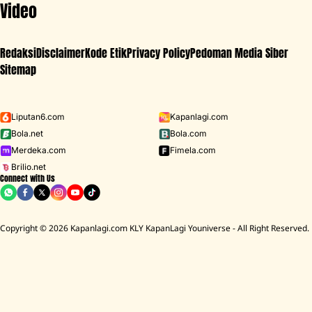
Video
Redaksi
Disclaimer
Kode Etik
Privacy Policy
Pedoman Media Siber
Sitemap
Iklan - Scroll ke bawah untuk melanjutkan
Liputan6.com
Kapanlagi.com
Bola.net
Bola.com
MENU
Merdeka.com
Fimela.com
Brilio.net
Connect with Us
D ACADEMY 8
Raisa
MCU
Aaliyah Massaid
Sarwendah
Lesti K
Copyright © 2026 Kapanlagi.com KLY KapanLagi Youniverse - All Right Reserved.
HOME
SHOWBIZ
SELEBRITI
IRFAN BACHDIM
Kabar Terbaru Irfan Bachdim Suami
Jennifer Bachdim, Namanya Sempat