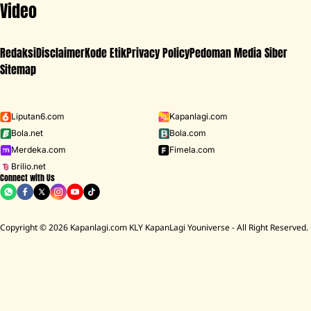
Video
Redaksi
Disclaimer
Kode Etik
Privacy Policy
Pedoman Media Siber
Sitemap
Iklan - Scroll ke bawah untuk melanjutkan
Liputan6.com
Kapanlagi.com
Bola.net
Bola.com
MENU
Merdeka.com
Fimela.com
Brilio.net
Connect with Us
D ACADEMY 8
Raisa
MCU
Aaliyah Massaid
Sarwendah
Lesti K
BREAKING
NEWS
Copyright © 2026 Kapanlagi.com KLY KapanLagi Youniverse - All Right Reserved.
Cerita Rumah Mendiang Diding Boneng Ambruk Rata Dengan Tanah
HOME
SHOWBIZ
SELEBRITI
ANGELINA SONDAKH