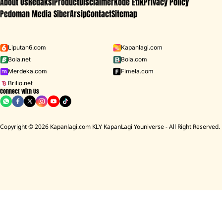
About Us
Redaksi
Product
Disclaimer
Kode Etik
Privacy Policy
Pedoman Media Siber
Arsip
Contact
Sitemap
Liputan6.com
Kapanlagi.com
Bola.net
Bola.com
Merdeka.com
Fimela.com
Brilio.net
Connect with Us
Copyright © 2026 Kapanlagi.com KLY KapanLagi Youniverse - All Right Reserved.