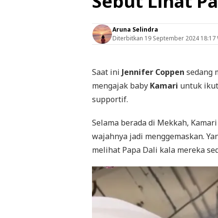
Sebut Lihat P
Aruna Selindra
Diterbitkan
19 September 2024 18:17
Saat ini
Jennifer Coppen
sedang m
mengajak baby
Kamari
untuk ikut
supportif.
Selama berada di Mekkah, Kamari
wajahnya jadi menggemaskan. Yan
melihat Papa Dali kala mereka se