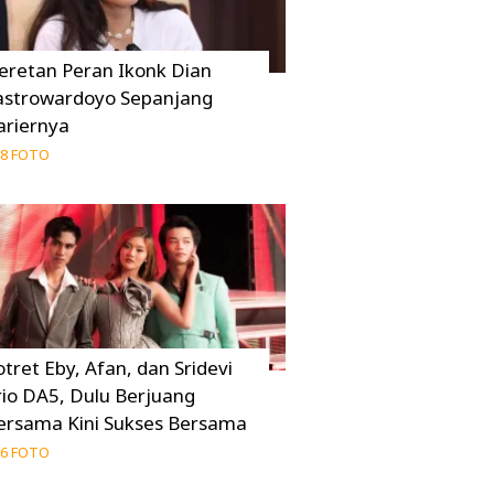
eretan Peran Ikonk Dian
astrowardoyo Sepanjang
ariernya
8 FOTO
otret Eby, Afan, dan Sridevi
rio DA5, Dulu Berjuang
ersama Kini Sukses Bersama
6 FOTO