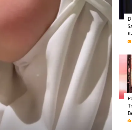
D
S
K
P
T
B