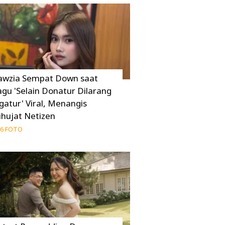
awzia Sempat Down saat
agu 'Selain Donatur Dilarang
gatur' Viral, Menangis
ihujat Netizen
6 FOTO