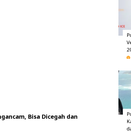
P
V
2
P
ngancam, Bisa Dicegah dan
K
d