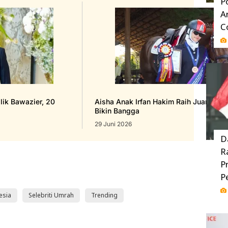
P
A
C
lik Bawazier, 20
Aisha Anak Irfan Hakim Raih Juara 3 K
Bikin Bangga
29 Juni 2026
D
R
P
P
esia
Selebriti Umrah
Trending