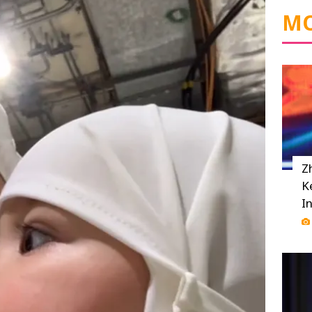
MO
Z
K
I