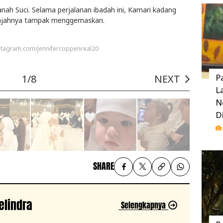
anah Suci. Selama perjalanan ibadah ini, Kamari kadang
 wajahnya tampak menggemaskan.
nstagram.com/jennifercoppenreal20
P
1/8
NEXT
L
N
D
SHARE
elindra
Selengkapnya