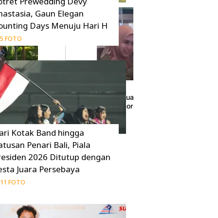
otret Prewedding Devy
nastasia, Gaun Elegan
ounting Days Menuju Hari H
5 FOTO
ejuaraan Berkuda,
Momen Pertemuan Oki Setiana Dewi dan Ory
Bandara Jadi Sorotan
26 Juni 2026
ari Kotak Band hingga
atusan Penari Bali, Piala
residen 2026 Ditutup dengan
esta Juara Persebaya
11 FOTO