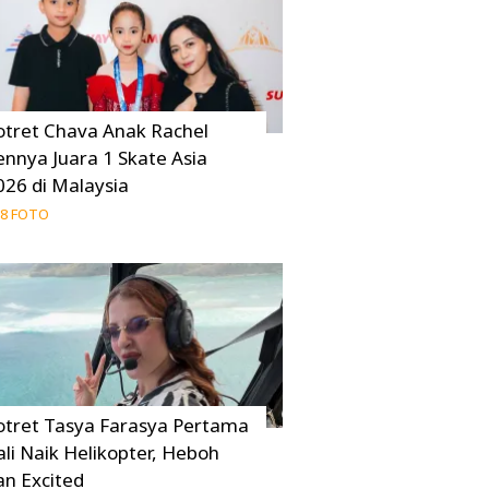
otret Chava Anak Rachel
ennya Juara 1 Skate Asia
026 di Malaysia
8 FOTO
otret Tasya Farasya Pertama
ali Naik Helikopter, Heboh
an Excited