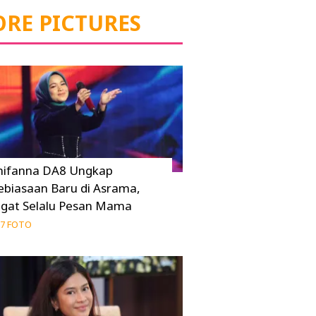
RE PICTURES
hifanna DA8 Ungkap
ebiasaan Baru di Asrama,
ngat Selalu Pesan Mama
7 FOTO