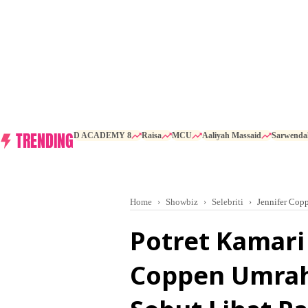
TRENDING
D ACADEMY 8
Raisa
MCU
Aaliyah Massaid
Sarwenda
Home
Showbiz
Selebriti
Jennifer Cop
Potret Kamari 
Coppen Umrah, 