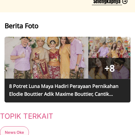
Selengkapnya
Berita Foto
+8
8 Potret Luna Maya Hadiri Perayaan Pernikahan
Elodie Bouttier Adik Maxime Bouttier, Cantik
Kenakan Gaun Kuning - Sudah Akrab dengan
Keluarga
TOPIK TERKAIT
News Oke