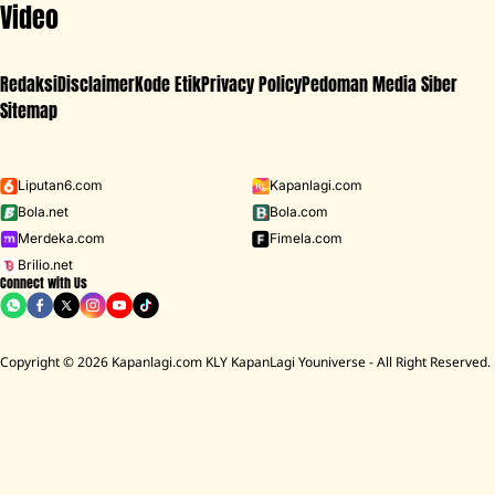
Video
Redaksi
Disclaimer
Kode Etik
Privacy Policy
Pedoman Media Siber
Sitemap
Iklan - Scroll ke bawah untuk melanjutkan
Liputan6.com
Kapanlagi.com
Bola.net
Bola.com
MENU
Merdeka.com
Fimela.com
Brilio.net
Connect with Us
D ACADEMY 8
Raisa
MCU
Aaliyah Massaid
Sarwendah
Lesti K
Copyright © 2026 Kapanlagi.com KLY KapanLagi Youniverse - All Right Reserved.
Home
Showbiz
Selebriti
Maxime Bouttier
Maxime Bouttier kepergok Fitting Baju,
Benarkah Segera Menikah dengan Luna
Maya?