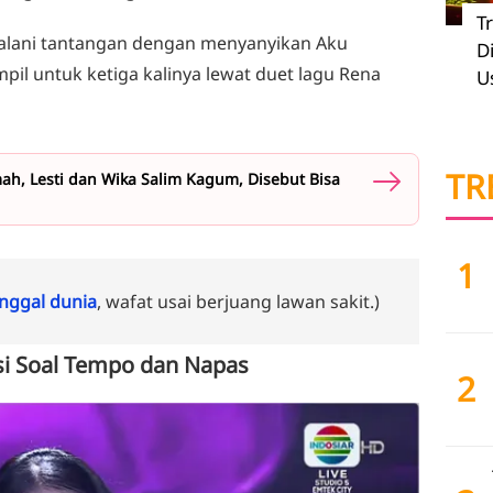
T
njalani tantangan dengan menyanyikan Aku
D
mpil untuk ketiga kalinya lewat duet lagu Rena
U
TR
ah, Lesti dan Wika Salim Kagum, Disebut Bisa
1
ggal dunia
, wafat usai berjuang lawan sakit.)
asi Soal Tempo dan Napas
2