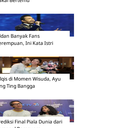
akal Bertemu
ildan Banyak Fans
erempuan, Ini Kata Istri
ilqis di Momen Wisuda, Ayu
ing Ting Bangga
rediksi Final Piala Dunia dari