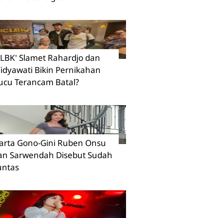
CLBK' Slamet Rahardjo dan
idyawati Bikin Pernikahan
ucu Terancam Batal?
arta Gono-Gini Ruben Onsu
an Sarwendah Disebut Sudah
untas