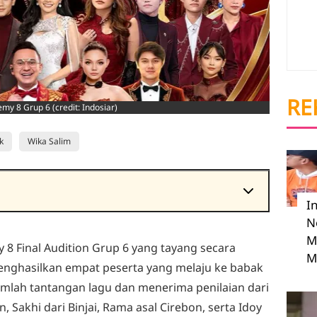
RE
my 8 Grup 6 (credit: Indosiar)
k
Wika Salim
I
N
isasi
M
s
8 Final Audition Grup 6 yang tayang secara
M
Berikutnya
enghasilkan empat peserta yang melaju ke babak
jumlah tantangan lagu dan menerima penilaian dari
, Sakhi dari Binjai, Rama asal Cirebon, serta Idoy