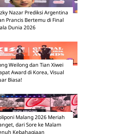
izky Nazar Prediksi Argentina
an Prancis Bertemu di Final
iala Dunia 2026
ong Weilong dan Tian Xiwei
apat Award di Korea, Visual
uar Biasa!
oliponi Malang 2026 Meriah
anget, dari Sore ke Malam
enuh Kebahagiaan