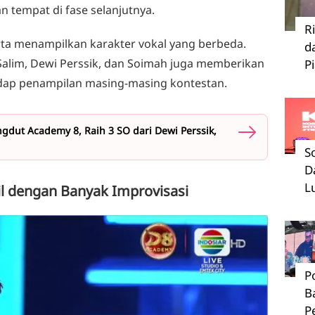
 tempat di fase selanjutnya.
R
rta menampilkan karakter vokal yang berbeda.
d
 Salim, Dewi Perssik, dan Soimah juga memberikan
P
hadap penampilan masing-masing kontestan.
gdut Academy 8, Raih 3 SO dari Dewi Perssik,
S
D
L
l dengan Banyak Improvisasi
P
B
P