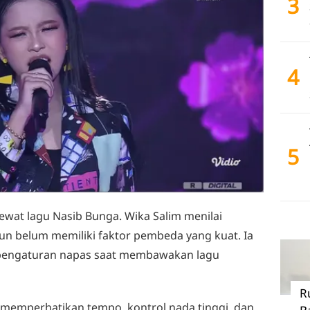
3
4
5
wat lagu Nasib Bunga. Wika Salim menilai
 belum memiliki faktor pembeda yang kuat. Ia
pengaturan napas saat membawakan lagu
R
 memperhatikan tempo, kontrol nada tinggi, dan