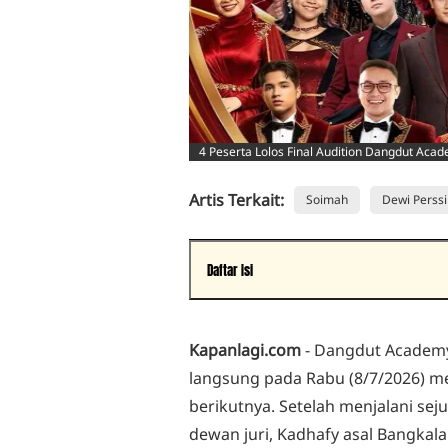
4 Peserta Lolos Final Audition Dangdut Acade
Artis Terkait:
Soimah
Dewi Perssi
Daftar Isi
Kadhafy Bangkalan Tampil dengan Banyak Improv
Sakhi Binjai Dapat Evaluasi Soal Tempo dan Napa
Kapanlagi.com
- Dangdut Academy 
Rama Cirebon Langsung Amankan Tiket ke Babak 
langsung pada Rabu (8/7/2026) m
Idoy Medan Pertahankan Karakter Vokalnya
berikutnya. Setelah menjalani se
dewan juri, Kadhafy asal Bangkalan