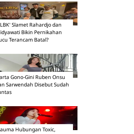
CLBK' Slamet Rahardjo dan
idyawati Bikin Pernikahan
ucu Terancam Batal?
arta Gono-Gini Ruben Onsu
an Sarwendah Disebut Sudah
untas
rauma Hubungan Toxic,