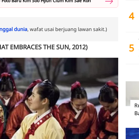
p Foto Baru Kim Soo Hyun Cium Kim Sae Ron
4
ggal dunia
, wafat usai berjuang lawan sakit.)
5
HAT EMBRACES THE SUN, 2012)
R
B