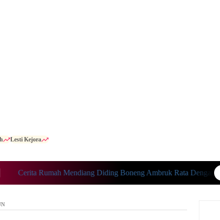
h
Lesti Kejora
Cerita Rumah Mendiang Diding Boneng Ambruk Rata Dengan Tanah
UN