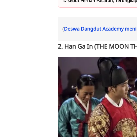
Disebut Pernah Pacaran, Terungka
(
Deswa Dangdut Academy menin
2. Han Ga In (THE MOON T