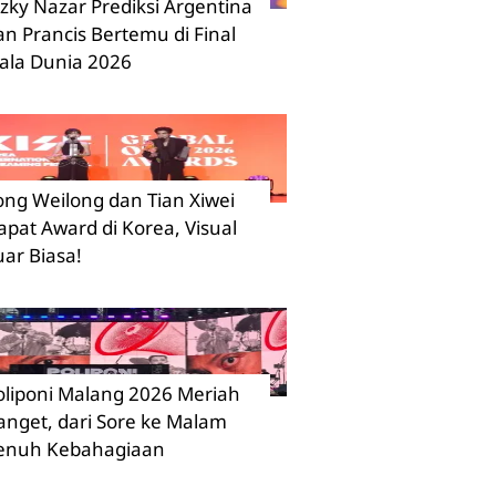
izky Nazar Prediksi Argentina
an Prancis Bertemu di Final
iala Dunia 2026
ong Weilong dan Tian Xiwei
apat Award di Korea, Visual
uar Biasa!
oliponi Malang 2026 Meriah
anget, dari Sore ke Malam
enuh Kebahagiaan