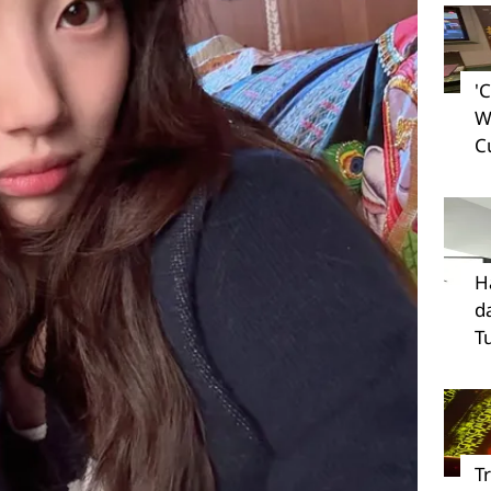
'
W
C
H
d
T
T