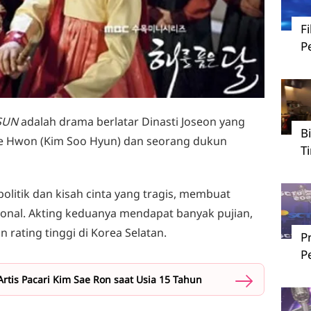
F
P
SUN
adalah drama berlatar Dinasti Joseon yang
B
ee Hwon (Kim Soo Hyun) dan seorang dukun
T
politik dan kisah cinta yang tragis, membuat
nal. Akting keduanya mendapat banyak pujian,
 rating tinggi di Korea Selatan.
P
P
rtis Pacari Kim Sae Ron saat Usia 15 Tahun