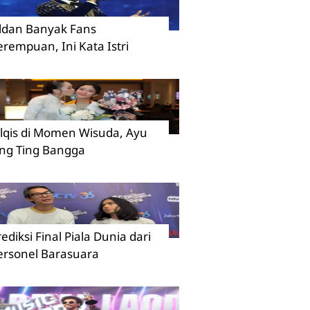
ildan Banyak Fans
erempuan, Ini Kata Istri
ilqis di Momen Wisuda, Ayu
ing Ting Bangga
rediksi Final Piala Dunia dari
ersonel Barasuara