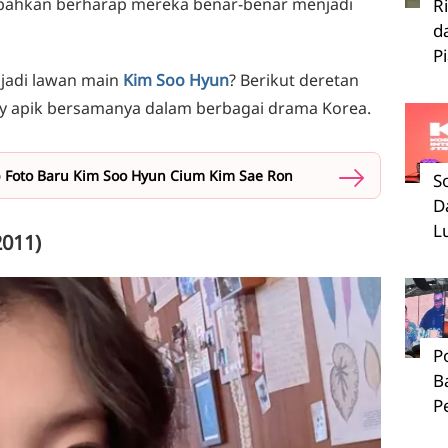
bahkan berharap mereka benar-benar menjadi
R
d
P
njadi lawan main
Kim Soo Hyun
? Berikut deretan
ry apik bersamanya dalam berbagai drama Korea.
p Foto Baru Kim Soo Hyun Cium Kim Sae Ron
S
D
L
2011)
P
B
P