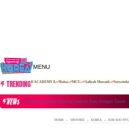
MENU
TRENDING
D ACADEMY 8
Raisa
MCU
Aaliyah Massaid
Sarwenda
BREAKING
NEWS
 Rumah Mendiang Diding Boneng Ambruk Rata Dengan Tanah
HOME
SHOWBIZ
KOREA
KIM SOO HY