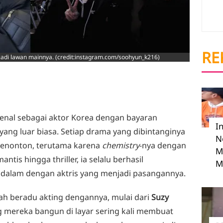
RE
 jadi lawan mainnya. (credit:instagram.com/soohyun_k216)
enal sebagai aktor Korea dengan bayaran
I
ng luar biasa. Setiap drama yang dibintanginya
N
 penonton, terutama karena
chemistry
-nya dengan
M
tis hingga thriller, ia selalu berhasil
M
lam dengan aktris yang menjadi pasangannya.
ah beradu akting dengannya, mulai dari
Suzy
g mereka bangun di layar sering kali membuat