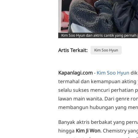
Kim Soo Hyun dan aktris cantik yang pernah
Artis Terkait:
Kim Soo Hyun
Kapanlagi.com
-
Kim Soo Hyun
dik
termahal dan kemampuan akting ya
selalu sukses mencuri perhatian
lawan main wanita. Dari genre roman
membangun hubungan yang menda
Banyak aktris berbakat yang pern
hingga
Kim Ji Won
. Chemistry yan