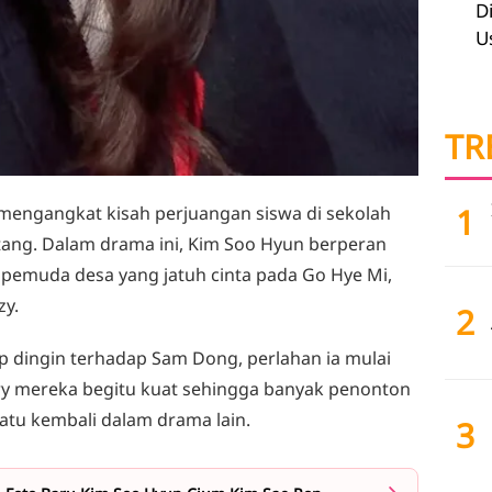
D
U
TR
1
engangkat kisah perjuangan siswa di sekolah
ntang. Dalam drama ini, Kim Soo Hyun berperan
pemuda desa yang jatuh cinta pada Go Hye Mi,
zy.
2
 dingin terhadap Sam Dong, perlahan ia mulai
y mereka begitu kuat sehingga banyak penonton
tu kembali dalam drama lain.
3