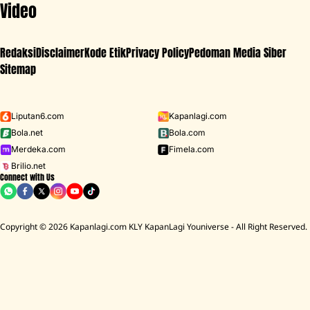
Video
Redaksi
Disclaimer
Kode Etik
Privacy Policy
Pedoman Media Siber
Sitemap
Iklan - Scroll ke bawah untuk melanjutkan
Liputan6.com
Kapanlagi.com
Bola.net
Bola.com
MENU
Merdeka.com
Fimela.com
Brilio.net
Connect with Us
D ACADEMY 8
Raisa
MCU
Aaliyah Massaid
Sarwendah
Lesti K
BREAKING
NEWS
Copyright © 2026 Kapanlagi.com KLY KapanLagi Youniverse - All Right Reserved.
umah Mendiang Diding Boneng Ambruk Rata Dengan Tanah
Cerita Rum
HOME
SHOWBIZ
KOREA