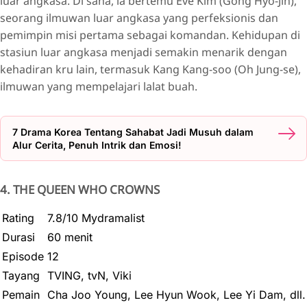
luar angkasa. Di sana, ia bertemu Eve Kim (Gong Hyo-Jin),
seorang ilmuwan luar angkasa yang perfeksionis dan
pemimpin misi pertama sebagai komandan. Kehidupan di
stasiun luar angkasa menjadi semakin menarik dengan
kehadiran kru lain, termasuk Kang Kang-soo (Oh Jung-se),
ilmuwan yang mempelajari lalat buah.
7 Drama Korea Tentang Sahabat Jadi Musuh dalam
Alur Cerita, Penuh Intrik dan Emosi!
4. THE QUEEN WHO CROWNS
Rating
7.8/10 Mydramalist
Durasi
60 menit
Episode
12
Tayang
TVING, tvN, Viki
Pemain
Cha Joo Young, Lee Hyun Wook, Lee Yi Dam, dll.