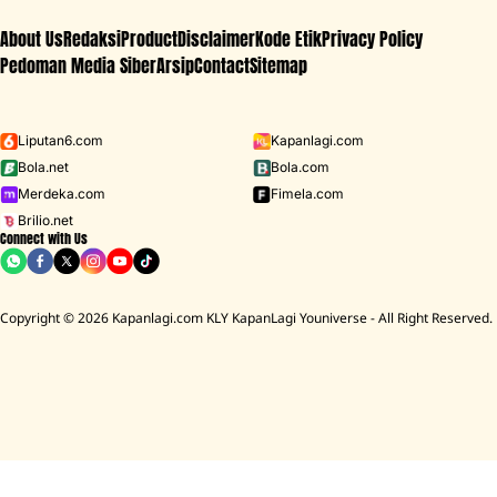
About Us
Redaksi
Product
Disclaimer
Kode Etik
Privacy Policy
Pedoman Media Siber
Arsip
Contact
Sitemap
Liputan6.com
Kapanlagi.com
Bola.net
Bola.com
Merdeka.com
Fimela.com
Brilio.net
Connect with Us
Copyright © 2026 Kapanlagi.com KLY KapanLagi Youniverse - All Right Reserved.