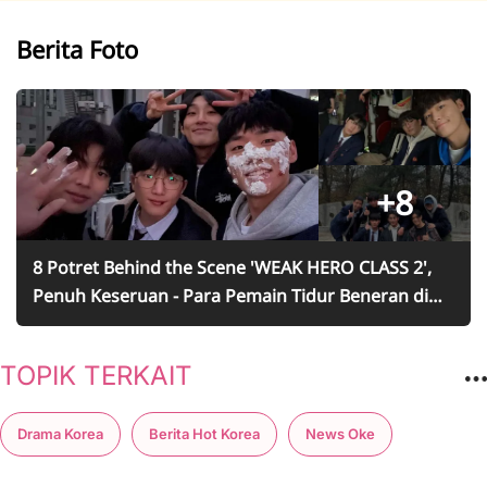
Berita Foto
+8
8 Potret Behind the Scene 'WEAK HERO CLASS 2',
Penuh Keseruan - Para Pemain Tidur Beneran di
Lokasi Syuting
TOPIK TERKAIT
Drama Korea
Berita Hot Korea
News Oke