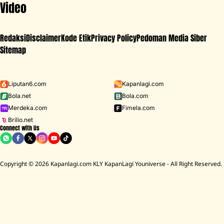
Video
Redaksi
Disclaimer
Kode Etik
Privacy Policy
Pedoman Media Siber
Sitemap
Iklan - Scroll ke bawah untuk melanjutkan
Liputan6.com
Kapanlagi.com
Bola.net
Bola.com
MENU
Merdeka.com
Fimela.com
Brilio.net
Connect with Us
D ACADEMY 8
Raisa
MCU
Aaliyah Massaid
Sarwendah
Lesti K
BREAKING
NEWS
Copyright © 2026 Kapanlagi.com KLY KapanLagi Youniverse - All Right Reserved.
umah Mendiang Diding Boneng Ambruk Rata Dengan Tanah
Cerita Ruma
HOME
FILM
INDONESIA