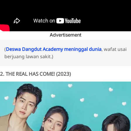
Advertisement
(
Deswa Dangdut Academy meninggal dunia
, wafat usai
berjuang lawan sakit.)
2. THE REAL HAS COME! (2023)