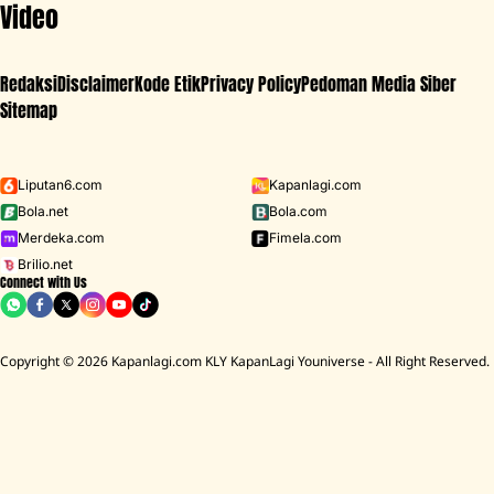
Video
Redaksi
Disclaimer
Kode Etik
Privacy Policy
Pedoman Media Siber
Sitemap
Iklan - Scroll ke bawah untuk melanjutkan
Liputan6.com
Kapanlagi.com
Bola.net
Bola.com
MENU
Merdeka.com
Fimela.com
Brilio.net
Connect with Us
D ACADEMY 8
Raisa
MCU
Aaliyah Massaid
Sarwendah
Lesti K
Copyright © 2026 Kapanlagi.com KLY KapanLagi Youniverse - All Right Reserved.
Home
Showbiz
Korea
7 Drakor Rating Tinggi April 2023 di
Minggu Ketiga
Dhia Amira