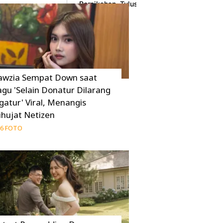
Pernikahan, Tulus Mendampingi
28 April 2026
awzia Sempat Down saat
agu 'Selain Donatur Dilarang
gatur' Viral, Menangis
ihujat Netizen
6 FOTO