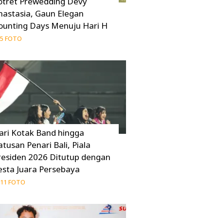
otret Prewedding Devy
nastasia, Gaun Elegan
ounting Days Menuju Hari H
5 FOTO
ari Kotak Band hingga
atusan Penari Bali, Piala
residen 2026 Ditutup dengan
esta Juara Persebaya
11 FOTO