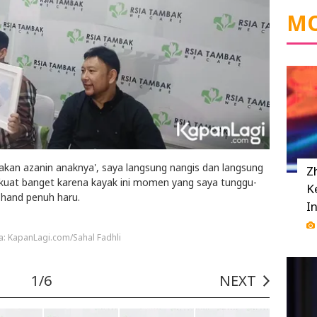
MO
ilakan azanin anaknya', saya langsung nangis dan langsung
Z
k kuat banget karena kayak ini momen yang saya tunggu-
K
Chand penuh haru.
I
a: KapanLagi.com/Sahal Fadhli
1/6
NEXT