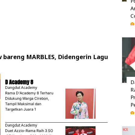
P
A
C
 bareng MARBLES, Didengerin Lagu
D Academy 8
D
Dangdut Academy
R
Rama D'Academy 8 Terharu
P
Didukung Warga Cirebon,
P
Tampil Maksimal dan
Targetkan Juara 1
Dangdut Academy
Duet Azzio-Rama Raih 3 SO