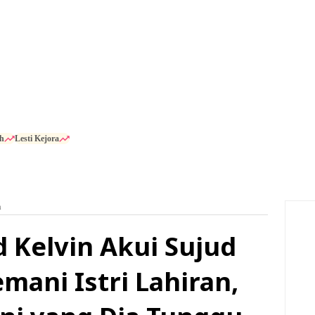
h
Lesti Kejora
n
d Kelvin Akui Sujud
mani Istri Lahiran,