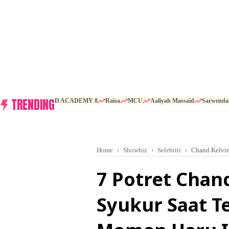
TRENDING
D ACADEMY 8
Raisa
MCU
Aaliyah Massaid
Sarwenda
Home
Showbiz
Selebriti
Chand Kelvi
7 Potret Chan
Syukur Saat Te