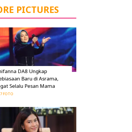
RE PICTURES
hifanna DA8 Ungkap
ebiasaan Baru di Asrama,
ngat Selalu Pesan Mama
7 FOTO