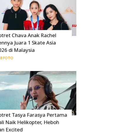
otret Chava Anak Rachel
ennya Juara 1 Skate Asia
026 di Malaysia
8 FOTO
otret Tasya Farasya Pertama
ali Naik Helikopter, Heboh
an Excited