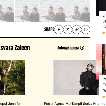
D
S
K
SHARE
 Esvara Zaleen
Selengkapnya
P
T
B
sepsi Jennifer
Potret Agnez Mo Tampil Serba Hitam d