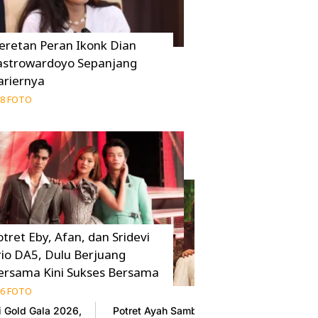
eretan Peran Ikonk Dian
astrowardoyo Sepanjang
ariernya
8 FOTO
otret Eby, Afan, dan Sridevi
rio DA5, Dulu Berjuang
ersama Kini Sukses Bersama
6 FOTO
i Gold Gala 2026,
Potret Ayah Sambung Syifa Hadju di Rangk