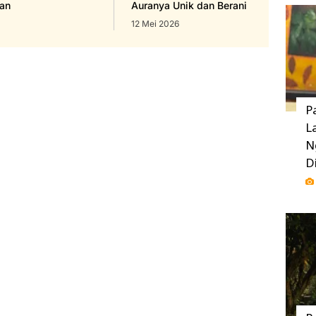
an
Auranya Unik dan Berani
12 Mei 2026
P
L
N
D