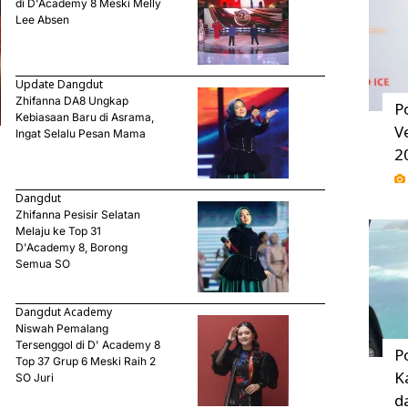
di D'Academy 8 Meski Melly
Lee Absen
Update Dangdut
Zhifanna DA8 Ungkap
P
Kebiasaan Baru di Asrama,
V
Ingat Selalu Pesan Mama
2
Dangdut
Zhifanna Pesisir Selatan
Melaju ke Top 31
D'Academy 8, Borong
Semua SO
Dangdut Academy
Niswah Pemalang
Tersenggol di D' Academy 8
P
Top 37 Grup 6 Meski Raih 2
K
SO Juri
d